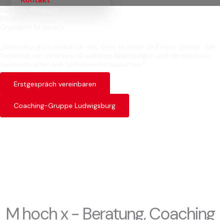
Menexia Kladoura
Beraterin, Coach, Mediatorin
Gründerin M hoch x
„Entwicklung bedeutet für uns, dass es mehr und mehr gelingt, das
Potenzial von inneren und äußeren Spannungen und Hindernissen
auszuschöpfen und zielführend einzusetzen.“
Erstgespräch vereinbaren
Coaching-Gruppe Ludwigsburg
M hoch x - Beratung, Coaching