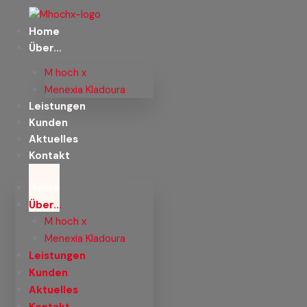
Zum
Inhalt
Home
springen
Über…
M hoch x
Menexia Kladoura
Leistungen
Kunden
Aktuelles
Kontakt
Home
Über…
M hoch x
Menexia Kladoura
Leistungen
Kunden
Aktuelles
Kontakt