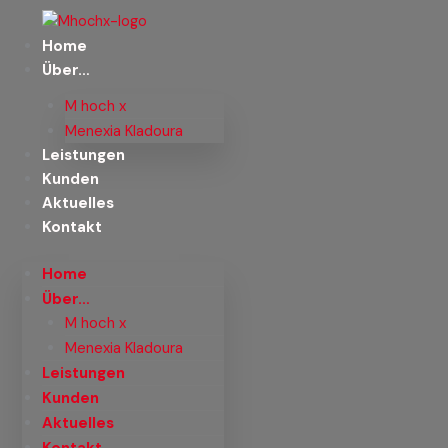
Zum
Inhalt
Home
springen
Über…
M hoch x
Menexia Kladoura
Leistungen
Kunden
Aktuelles
Kontakt
Home
Über…
M hoch x
Menexia Kladoura
Leistungen
Kunden
Aktuelles
Kontakt