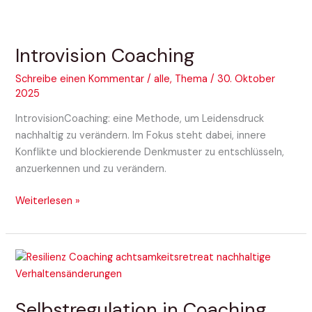
Introvision
Coaching
Introvision Coaching
Schreibe einen Kommentar
/
alle
,
Thema
/
30. Oktober
2025
IntrovisionCoaching: eine Methode, um Leidensdruck
nachhaltig zu verändern. Im Fokus steht dabei, innere
Konflikte und blockierende Denkmuster zu entschlüsseln,
anzuerkennen und zu verändern.
Weiterlesen »
Selbstregulation
in
Coaching
Selbstregulation in Coaching
und