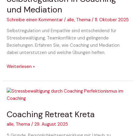
Mediation
und Mediation
Schreibe einen Kommentar
/
alle
,
Thema
/
11. Oktober 2025
Selbstregulation und Empathie sind entscheidend für
Stressbewältigung, Teamkonflikte und gelingende
Beziehungen. Erfahren Sie, wie Coaching und Mediation
dabei unterstützen und welche Übungen helfen.
Weiterlesen »
Coaching
Retreat
Kreta
Coaching Retreat Kreta
alle
,
Thema
/
29. August 2025
5 Gründe, Persönlichkeitsentwicklung mit Urlaub zu