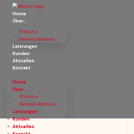
Zum
Inhalt
Home
springen
Über…
M hoch x
Menexia Kladoura
Leistungen
Kunden
Aktuelles
Kontakt
Home
Über…
M hoch x
Menexia Kladoura
Leistungen
Kunden
Aktuelles
Kontakt