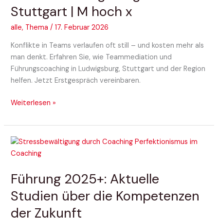
Stuttgart | M hoch x
&
Stuttgart
alle
,
Thema
/
17. Februar 2026
|
M
Konflikte in Teams verlaufen oft still – und kosten mehr als
hoch
man denkt. Erfahren Sie, wie Teammediation und
x
Führungscoaching in Ludwigsburg, Stuttgart und der Region
helfen. Jetzt Erstgespräch vereinbaren.
Weiterlesen »
Führung
2025+:
Aktuelle
Führung 2025+: Aktuelle
Studien
über
Studien über die Kompetenzen
die
der Zukunft
Kompetenzen