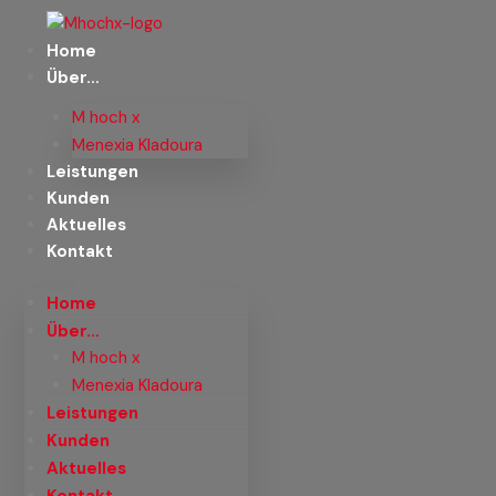
Zum
Inhalt
Home
springen
Über…
M hoch x
Menexia Kladoura
Leistungen
Kunden
Aktuelles
Kontakt
Home
Über…
M hoch x
Menexia Kladoura
Leistungen
Kunden
Aktuelles
Kontakt