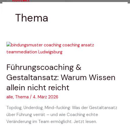
Thema
Führungscoaching
&
Gestaltansatz:
Führungscoaching &
Warum
Wissen
Gestaltansatz: Warum Wissen
allein
allein nicht reicht
nicht
reicht
alle
,
Thema
/
4. März 2026
Topdog, Underdog, Mind-fucking: Was der Gestaltansatz
über Führung verrät – und wie Coaching echte
Veränderung im Team ermöglicht. Jetzt lesen.