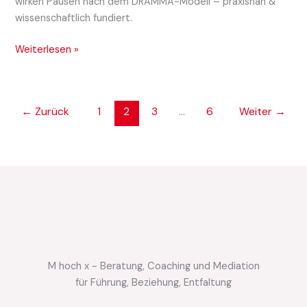
wirken Pausen nach dem DRAMMA-Modell – praxisnah &
wissenschaftlich fundiert.
Weiterlesen »
←
Zurück
1
2
3
…
6
Weiter
→
M hoch x - Beratung, Coaching und Mediation
für Führung, Beziehung, Entfaltung