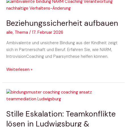
Beziehungssicherheit
aufbauen
Beziehungssicherheit aufbauen
alle
,
Thema
/
17. Februar 2026
Ambivalente und unsichere Bindung aus der Kindheit zeigt
sich in Partnerschaft und Beruf. Erfahren Sie, wie NARM,
IntrovisionCoaching und Paarsynthese helfen können.
Weiterlesen »
Stille
Eskalation:
Teamkonflikte
Stille Eskalation: Teamkonflikte
lösen
in
lösen in Ludwigsburg &
Ludwigsburg