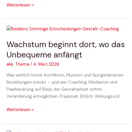
Weiterlesen »
Wachstum
beginnt
Wachstum beginnt dort, wo das
dort,
wo
Unbequeme anfängt
das
Unbequeme
alle
,
Thema
/
4. März 2026
anfängt
Was wirklich hinter Konflikten, Mustern und festgefahrenen
Beziehungen steckt – und wie Coaching, Mediation und
Paarberatung auf Basis der Gestaltarbeit echte
Veränderung ermöglichen. Praxisnah. Ehrlich. Wirkungsvoll.
Weiterlesen »