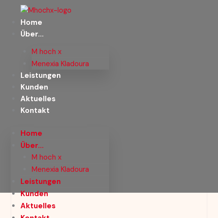
Zum
Inhalt
Home
springen
Über…
M hoch x
Menexia Kladoura
Leistungen
Kunden
Aktuelles
Kontakt
Home
Über…
M hoch x
Menexia Kladoura
Leistungen
Kunden
Aktuelles
Kontakt