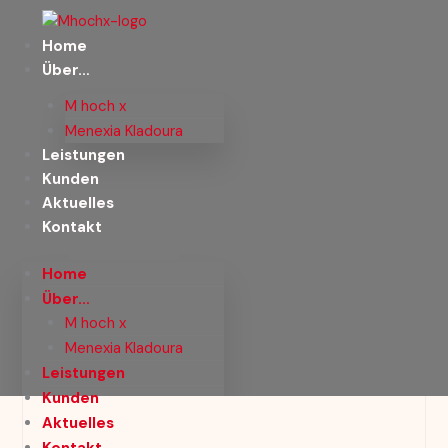
Zum
Inhalt
Home
springen
Über…
M hoch x
Menexia Kladoura
Leistungen
Kunden
Aktuelles
Kontakt
Home
Über…
M hoch x
Menexia Kladoura
Leistungen
Kunden
Aktuelles
Kontakt